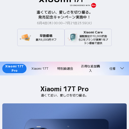
遠くて近い、愛しさを切り撮る。
発売記念キャンペーン実施中！
6月4日(木) 00:00~7月21日23:59(火)
Xiaomi Care
早割価格
期間限定の10,000円割
最大6,000円オフ
引2年ブランが実質1年ブ
ラン価格で提供
Xiaomi 17T
お得な追加購
Xiaomi 17T
特別抽選会
仕様一覧
Pro
入
Xiaomi 17T Pro
遠くて近い、愛しさを切り撮る。