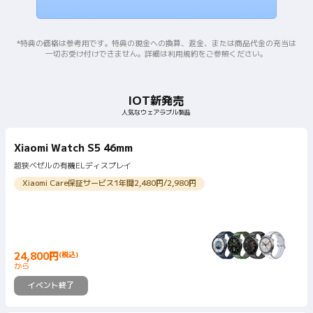
*特典の価格は参考用です。特典の現金への換算、返金、または商品代金の充当は
一切お受け付けできません。詳細は利用規約をご参照ください。
IOT新発売
人気なウェアラブル製品
Xiaomi Watch S5 46mm
超狭ベゼルの有機ELディスプレイ
Xiaomi Care保証サービス1年間2,480円/2,980円
24,800
円
(税込)
Current Price 円24800
から
イベント終了