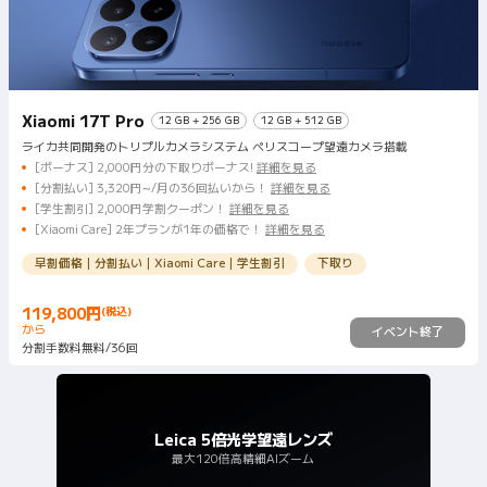
Xiaomi 17T Pro
12 GB + 256 GB
12 GB + 512 GB
ライカ共同開発のトリプルカメラシステム ペリスコープ望遠カメラ搭載
[ボーナス] 2,000円分の下取りボーナス!
詳細を見る
[分割払い] 3,320円~/月の36回払いから！
詳細を見る
[学生割引] 2,000円学割クーポン！
詳細を見る
[Xiaomi Care] 2年プランが1年の価格で！
詳細を見る
早割価格｜分割払い｜Xiaomi Care｜学生割引
下取り
119,800
円
(税込)
Current Price 円119800
から
イベント終了
分割手数料無料/36回
Leica 5倍光学望遠レンズ
最大120倍高精細AIズーム