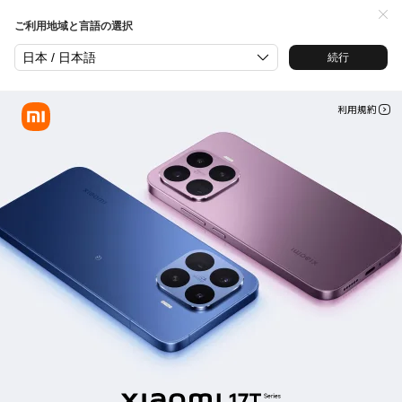
Xiaomi 17T Series 新製品発売
ご利用地域と言語の選択
日本 / 日本語
続行
利用規約