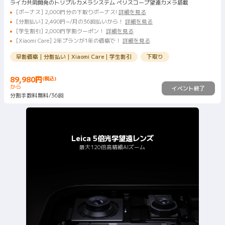
ライカ共同開発のトリプルカメラシステム ペリスコープ望遠カメラ搭載
[ボーナス] 2,000円分の下取りボーナス!
詳細を見る
[分割払い] 2,490円~/月の36回払いから！
詳細を見る
[学生割引] 2,000円学割クーポン！
詳細を見る
[Xiaomi Care] 2年プランが1年の価格で！
詳細を見る
早割価格｜分割払い｜Xiaomi Care｜学生割引
下取り
89,980
円
(税込)
Current Price 円89980
から
イベント終了
分割手数料無料/36回
Leica 5倍光学望遠レンズ
最大120倍高精細AIズーム