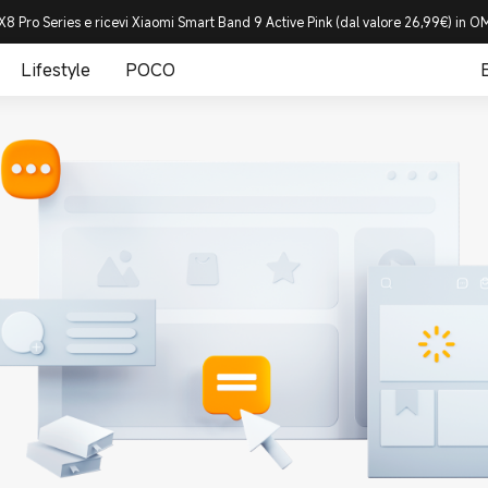
8 Pro Series e ricevi Xiaomi Smart Band 9 Active Pink (dal valore 26,99€) in
Lifestyle
POCO