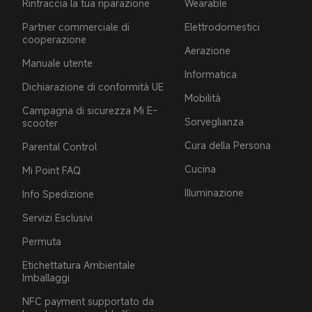
Rintraccia la tua riparazione
Wearable
Partner commerciale di
Elettrodomestici
cooperazione
Aerazione
Manuale utente
Informatica
Dichiarazione di conformità UE
Mobilità
Campagna di sicurezza Mi E-
Sorveglianza
scooter
Cura della Persona
Parental Control
Cucina
Mi Point FAQ
Illuminazione
Info Spedizione
Servizi Esclusivi
Permuta
Etichettatura Ambientale
Imballaggi
NFC payment supportato da