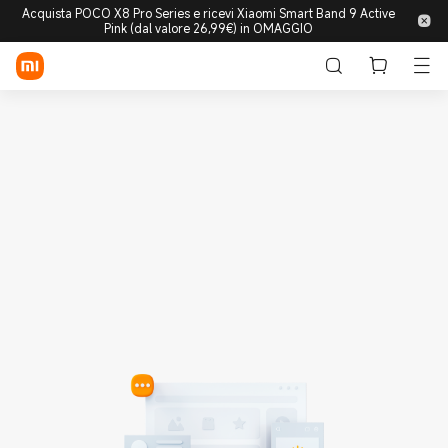
Acquista POCO X8 Pro Series e ricevi Xiaomi Smart Band 9 Active
Pink (dal valore 26,99€) in OMAGGIO
Accedi/Registrati
Store
Mobile
Wearable
Smart Home
Lifestyle
POCO
Esplora
Supporto