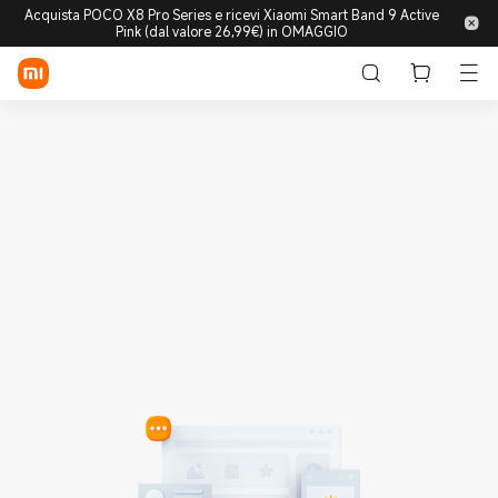
Acquista POCO X8 Pro Series e ricevi Xiaomi Smart Band 9 Active
Pink (dal valore 26,99€) in OMAGGIO
Accedi/Registrati
Store
Mobile
Wearable
Smart Home
Lifestyle
POCO
Esplora
Supporto