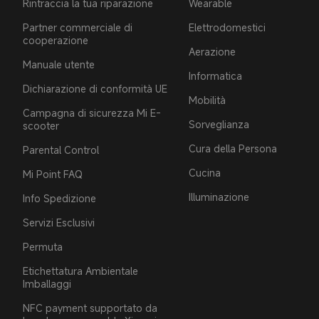
Rintraccia la tua riparazione
Wearable
Partner commerciale di
Elettrodomestici
cooperazione
Aerazione
Manuale utente
Informatica
Dichiarazione di conformità UE
Mobilità
Campagna di sicurezza Mi E-
Sorveglianza
scooter
Cura della Persona
Parental Control
Cucina
Mi Point FAQ
Illuminazione
Info Spedizione
Servizi Esclusivi
Permuta
Etichettatura Ambientale
Imballaggi
NFC payment supportato da