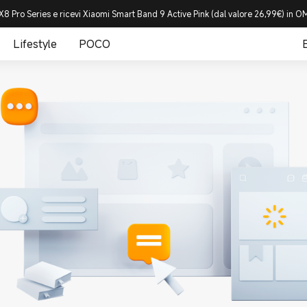
8 Pro Series e ricevi Xiaomi Smart Band 9 Active Pink (dal valore 26,99€) in
Lifestyle
POCO