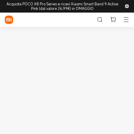
Acquista POCO X8 Pro Series e ricevi Xiaomi Smart Band 9 Active
Pink (dal valore 26,99€) in OMAGGIO
Accedi/Registrati
Store
Mobile
Wearable
Smart Home
Lifestyle
POCO
Esplora
Supporto