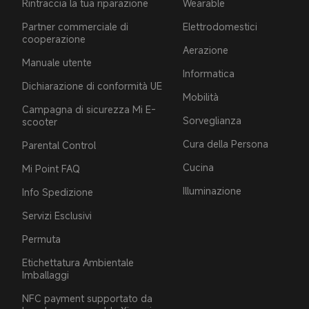
Rintraccia la tua riparazione
Wearable
Partner commerciale di
Elettrodomestici
cooperazione
Aerazione
Manuale utente
Informatica
Dichiarazione di conformità UE
Mobilità
Campagna di sicurezza Mi E-
Sorveglianza
scooter
Cura della Persona
Parental Control
Cucina
Mi Point FAQ
Illuminazione
Info Spedizione
Servizi Esclusivi
Permuta
Etichettatura Ambientale
Imballaggi
NFC payment supportato da