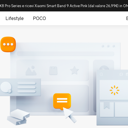
8 Pro Series e ricevi Xiaomi Smart Band 9 Active Pink (dal valore 26,99€) in
Lifestyle
POCO