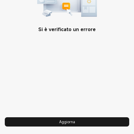
Community
SUPPORTO
Si è verificato un errore
Assistenza
PRODOTTI
Xiaomi Care
Xiaomi Series
INFORMAZIONI
Centri di assistenza
REDMI Series
Xiaomi
CONTATTI
Termini e Condizioni di vendita
POCO
Leadership Team
Facebook
Rintraccia la tua riparazione
TV & Media
Mentalità
Telegram
Partner commerciale di
Wearable
Informativa sulla privacy
Instagram
cooperazione
Elettrodomestici
Integrità e conformità
Twitter
Manuale utente
Aerazione
Trust Center
Twitch
Dichiarazione di conformità UE
Informatica
Xiaomi HyperOS
Xiaomi Community
Campagna di sicurezza Mi E-
scooter
Aggiorna
Mobilità
Xiaomi Business
Telefono: 800 690 921
Parental Control
Sorveglianza
Sconto Studenti