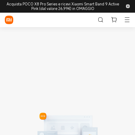
Acquista POCO X8 Pro Series e ricevi Xiaomi Smart Band 9 Active
Pink (dal valore 26,99€) in OMAGGIO
Accedi/Registrati
Store
Mobile
Wearable
Smart Home
Lifestyle
POCO
Esplora
Supporto