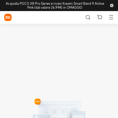
Acquista POCO X8 Pro Series e ricevi Xiaomi Smart Band 9 Active
Pink (dal valore 26,99€) in OMAGGIO
Accedi/Registrati
Store
Mobile
Wearable
Smart Home
Lifestyle
POCO
Esplora
Supporto