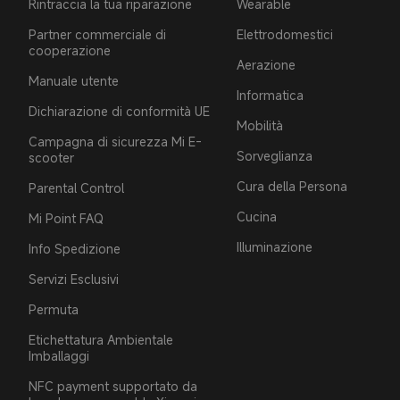
Rintraccia la tua riparazione
Wearable
Partner commerciale di
Elettrodomestici
cooperazione
Aerazione
Manuale utente
Informatica
Dichiarazione di conformità UE
Mobilità
Campagna di sicurezza Mi E-
Sorveglianza
scooter
Cura della Persona
Parental Control
Cucina
Mi Point FAQ
Illuminazione
Info Spedizione
Servizi Esclusivi
Permuta
Etichettatura Ambientale
Imballaggi
NFC payment supportato da