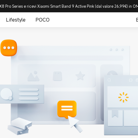
8 Pro Series e ricevi Xiaomi Smart Band 9 Active Pink (dal valore 26,99€) in
Lifestyle
POCO