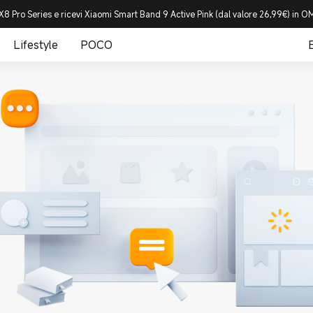
8 Pro Series e ricevi Xiaomi Smart Band 9 Active Pink (dal valore 26,99€) in
Lifestyle
POCO