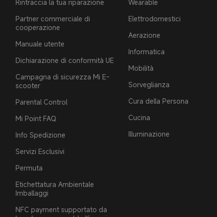
Rintraccia la tua riparazione
Wearable
Partner commerciale di
Elettrodomestici
cooperazione
Aerazione
Manuale utente
Informatica
Dichiarazione di conformità UE
Mobilità
Campagna di sicurezza Mi E-
Sorveglianza
scooter
Cura della Persona
Parental Control
Cucina
Mi Point FAQ
Illuminazione
Info Spedizione
Servizi Esclusivi
Permuta
Etichettatura Ambientale
Imballaggi
NFC payment supportato da