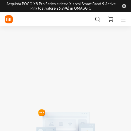
Acquista POCO X8 Pro Series e ricevi Xiaomi Smart Band 9 Active
Pink (dal valore 26,99€) in OMAGGIO
Accedi/Registrati
Store
Mobile
Wearable
Smart Home
Lifestyle
POCO
Esplora
Supporto