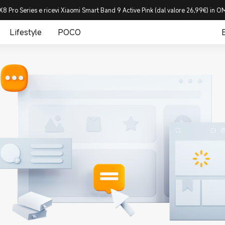
8 Pro Series e ricevi Xiaomi Smart Band 9 Active Pink (dal valore 26,99€) in
Lifestyle
POCO