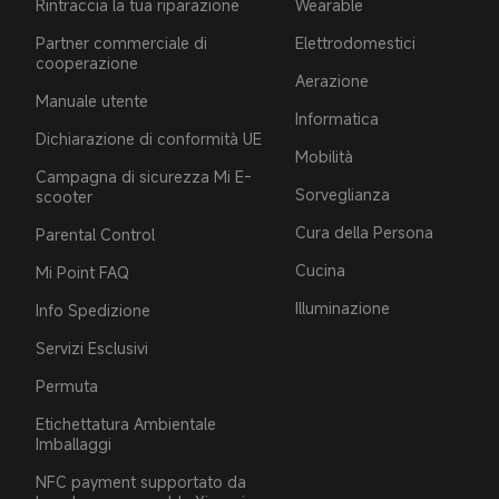
Rintraccia la tua riparazione
Wearable
Partner commerciale di
Elettrodomestici
cooperazione
Aerazione
Manuale utente
Informatica
Dichiarazione di conformità UE
Mobilità
Campagna di sicurezza Mi E-
Sorveglianza
scooter
Cura della Persona
Parental Control
Cucina
Mi Point FAQ
Illuminazione
Info Spedizione
Servizi Esclusivi
Permuta
Etichettatura Ambientale
Imballaggi
NFC payment supportato da