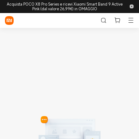
Acquista POCO X8 Pro Series e ricevi Xiaomi Smart Band 9 Active
Pink (dal valore 26,99€) in OMAGGIO
Accedi/Registrati
Store
Mobile
Wearable
Smart Home
Lifestyle
POCO
Esplora
Supporto