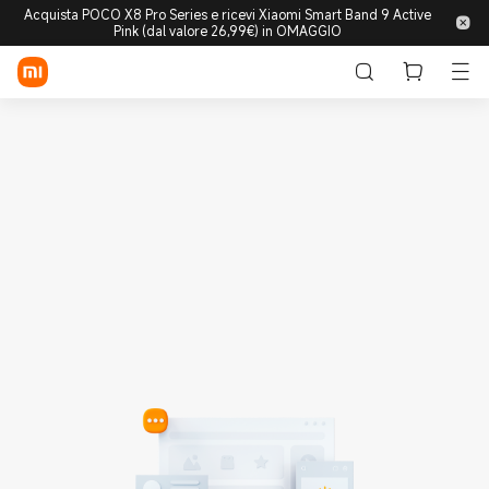
Acquista POCO X8 Pro Series e ricevi Xiaomi Smart Band 9 Active
Pink (dal valore 26,99€) in OMAGGIO
Accedi/Registrati
Store
Mobile
Wearable
Smart Home
Lifestyle
POCO
Esplora
Supporto