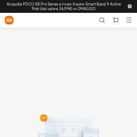
Acquista POCO X8 Pro Series e ricevi Xiaomi Smart Band 9 Active
Pink (dal valore 26,99€) in OMAGGIO
Accedi/Registrati
Store
Mobile
Wearable
Smart Home
Lifestyle
POCO
Esplora
Supporto