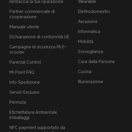
Rintraccia la tua riparazione
Wearable
Partner commerciale di
Elettrodomestici
cooperazione
Aerazione
Manuale utente
Informatica
Dichiarazione di conformità UE
Mobilità
Campagna di sicurezza Mi E-
Sorveglianza
scooter
Cura della Persona
Parental Control
Cucina
Mi Point FAQ
Illuminazione
Info Spedizione
Servizi Esclusivi
Permuta
Etichettatura Ambientale
Imballaggi
NFC payment supportato da