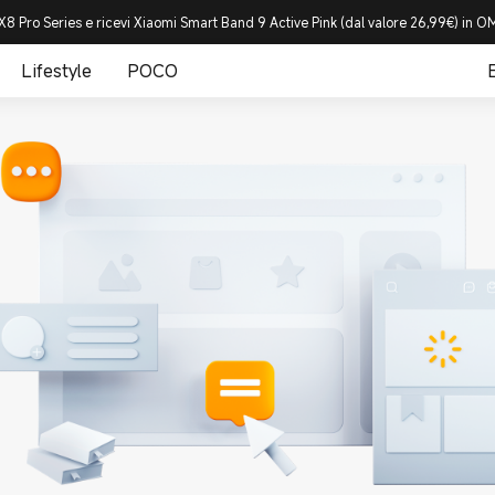
8 Pro Series e ricevi Xiaomi Smart Band 9 Active Pink (dal valore 26,99€) in
Lifestyle
POCO