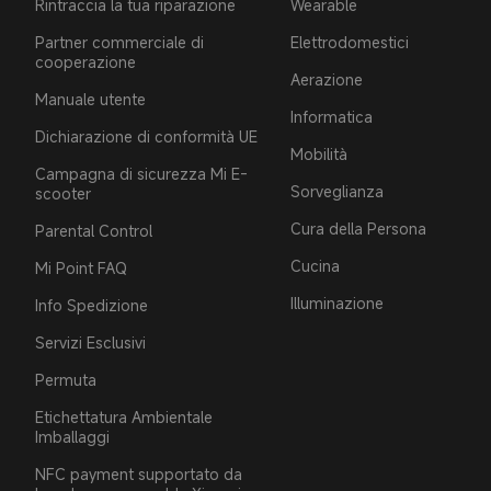
Rintraccia la tua riparazione
Wearable
Partner commerciale di
Elettrodomestici
cooperazione
Aerazione
Manuale utente
Informatica
Dichiarazione di conformità UE
Mobilità
Campagna di sicurezza Mi E-
Sorveglianza
scooter
Cura della Persona
Parental Control
Cucina
Mi Point FAQ
Illuminazione
Info Spedizione
Servizi Esclusivi
Permuta
Etichettatura Ambientale
Imballaggi
NFC payment supportato da