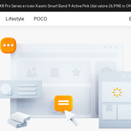
8 Pro Series e ricevi Xiaomi Smart Band 9 Active Pink (dal valore 26,99€) in
Lifestyle
POCO