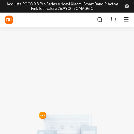
Acquista POCO X8 Pro Series e ricevi Xiaomi Smart Band 9 Active
Pink (dal valore 26,99€) in OMAGGIO
Accedi/Registrati
Store
Mobile
Wearable
Smart Home
Lifestyle
POCO
Esplora
Supporto