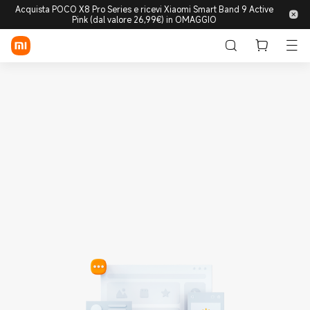
Acquista POCO X8 Pro Series e ricevi Xiaomi Smart Band 9 Active
Pink (dal valore 26,99€) in OMAGGIO
Accedi/Registrati
Store
Mobile
Wearable
Smart Home
Lifestyle
POCO
Esplora
Supporto