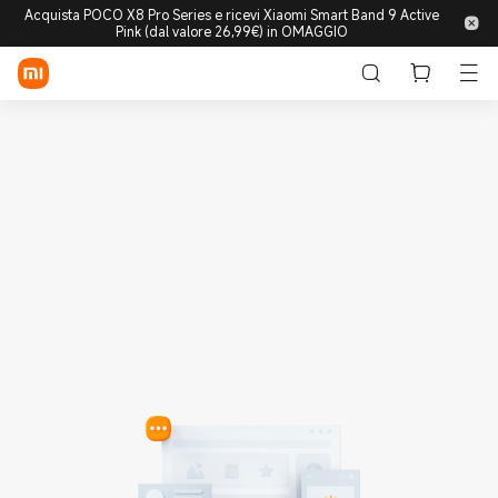
Acquista POCO X8 Pro Series e ricevi Xiaomi Smart Band 9 Active
Pink (dal valore 26,99€) in OMAGGIO
Accedi/Registrati
Store
Mobile
Wearable
Smart Home
Lifestyle
POCO
Esplora
Supporto