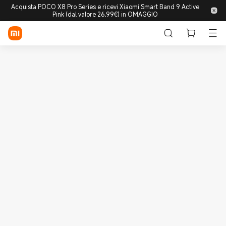
Acquista POCO X8 Pro Series e ricevi Xiaomi Smart Band 9 Active
Pink (dal valore 26,99€) in OMAGGIO
Accedi/Registrati
Store
Mobile
Wearable
Smart Home
Lifestyle
POCO
Esplora
Supporto