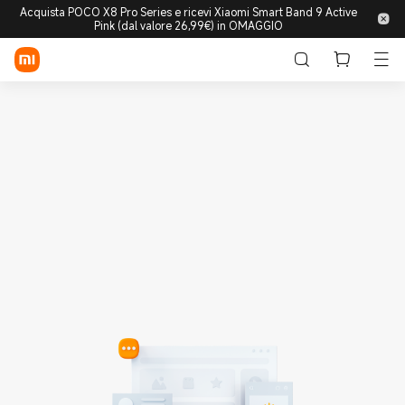
Acquista POCO X8 Pro Series e ricevi Xiaomi Smart Band 9 Active
Pink (dal valore 26,99€) in OMAGGIO
Accedi/Registrati
Store
Mobile
Wearable
Smart Home
Lifestyle
POCO
Esplora
Supporto