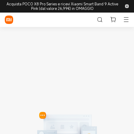
Acquista POCO X8 Pro Series e ricevi Xiaomi Smart Band 9 Active
Pink (dal valore 26,99€) in OMAGGIO
Accedi/Registrati
Store
Mobile
Wearable
Smart Home
Lifestyle
POCO
Esplora
Supporto