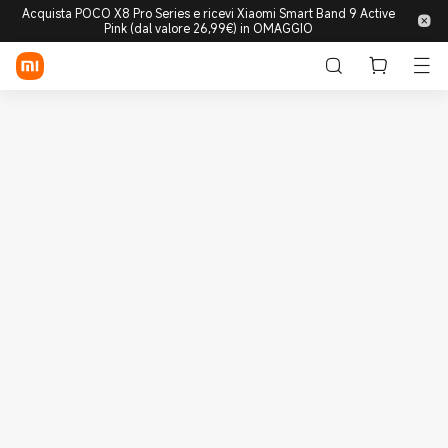
Acquista POCO X8 Pro Series e ricevi Xiaomi Smart Band 9 Active
Pink (dal valore 26,99€) in OMAGGIO
Accedi/Registrati
Store
Mobile
Wearable
Smart Home
Lifestyle
POCO
Esplora
Supporto