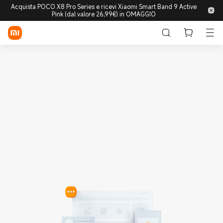
Acquista POCO X8 Pro Series e ricevi Xiaomi Smart Band 9 Active
Pink (dal valore 26,99€) in OMAGGIO
Accedi/Registrati
Store
Mobile
Wearable
Smart Home
Lifestyle
POCO
Esplora
Supporto