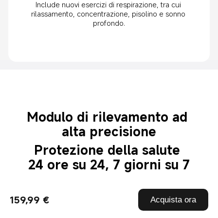
Include nuovi esercizi di respirazione, tra cui 
rilassamento, concentrazione, pisolino e sonno 
profondo.
Modulo di rilevamento ad 
alta precisione
Protezione della salute 
24 ore su 24, 7 giorni su 7
La combinazione di un modulo di monitoraggio 
della frequenza cardiaca ad alta precisione e uno 
159,99 €
Acquista ora
sviluppo in proprio dell'algoritmo della frequenza 
cardiaca migliora la precisione del monitoraggio 