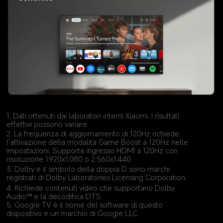
1. Dati ottenuti dai laboratori interni Xiaomi. I risultati 
effettivi possono variare.
2. La frequenza di aggiornamento di 120Hz richiede 
l'attivazione della modalità Game Boost a 120Hz nelle 
impostazioni. Supporta ingresso HDMI a 120Hz con 
risoluzione 1.920x1.080 o 2.560x1.440.
3. Dolby e il simbolo della doppia D sono marchi 
registrati di Dolby Laboratories Licensing Corporation.
4. Richiede contenuti video che supportano Dolby 
Audio™ e la decodifica DTS.
5. Google TV è il nome del software di questo 
dispositivo e un marchio di Google LLC.