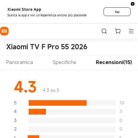
Xiaomi Store App
Vai
Scarica la app e vivi un'esperienza ancora più piacevole
Xiaomi TV F Pro 55 2026
Panoramica
Specifiche
Recensioni(15)
4.3
4.3 su 5
5
10
4
3
3
0
2
0
1
2