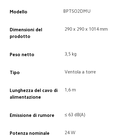
BPTSO2DMU
Modello
290 x 290 x 1014 mm
Dimensioni del 
prodotto
3,5 kg
Peso netto
Ventola a torre
Tipo
1,6 m
Lunghezza del cavo di 
alimentazione
≤ 63 dB(A)
Emissione di rumore
24 W
Potenza nominale 