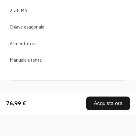
2 viti M5
Chiave esagonale
Alimentatore
Manuale utente
Drag down to fresh
76,99 €
Acquista ora