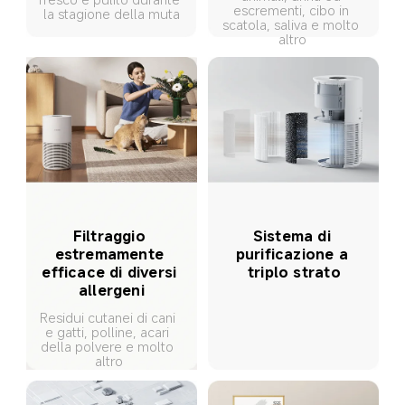
escrementi, cibo in 
la stagione della muta
scatola, saliva e molto 
altro
Filtraggio 
Sistema di 
estremamente 
purificazione a 
efficace di diversi 
triplo strato
allergeni
Residui cutanei di cani 
e gatti, polline, acari 
della polvere e molto 
altro