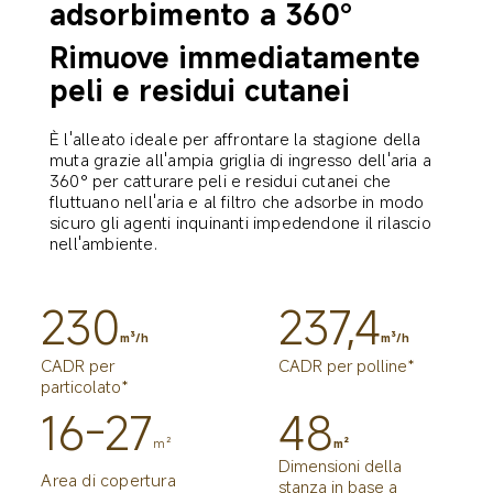
adsorbimento a 360°
Rimuove immediatamente 
peli e residui cutanei
È l'alleato ideale per affrontare la stagione della 
muta grazie all'ampia griglia di ingresso dell'aria a 
360° per catturare peli e residui cutanei che 
fluttuano nell'aria e al filtro che adsorbe in modo 
sicuro gli agenti inquinanti impedendone il rilascio 
nell'ambiente.
230
237,4
m³/h
m³/h
CADR per 
CADR per polline*
particolato*
16-27
48
m²
m²
Dimensioni della 
Area di copertura 
stanza in base a 