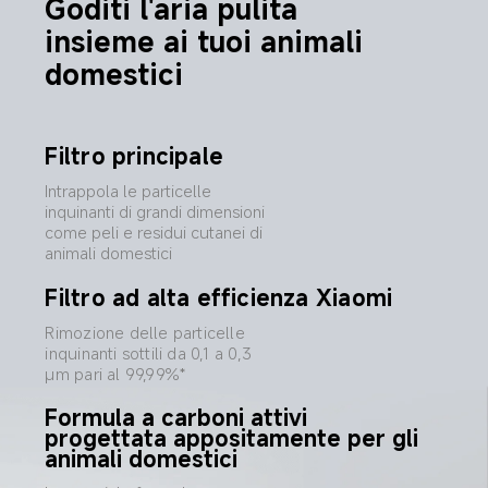
Goditi l'aria pulita 
insieme ai tuoi animali 
domestici
Filtro principale
Intrappola le particelle 
inquinanti di grandi dimensioni 
come peli e residui cutanei di 
animali domestici
Filtro ad alta efficienza Xiaomi
Rimozione delle particelle 
inquinanti sottili da 0,1 a 0,3 
μm pari al 99,99%*
Formula a carboni attivi 
progettata appositamente per gli 
animali domestici