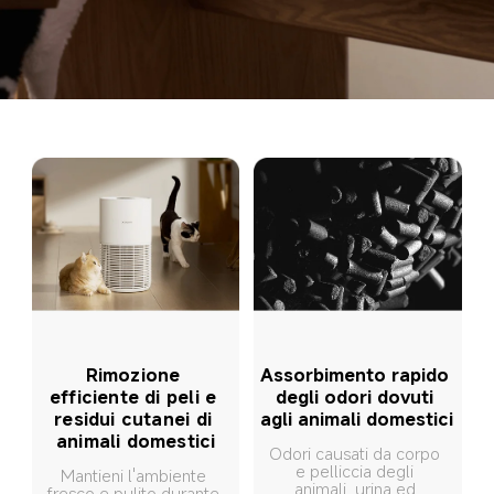
Rimozione 
Assorbimento rapido 
efficiente di peli e 
degli odori dovuti 
residui cutanei di 
agli animali domestici
animali domestici
Odori causati da corpo 
e pelliccia degli 
Mantieni l'ambiente 
animali, urina ed 
fresco e pulito durante 