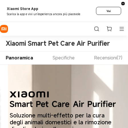
Xiaomi Store App
Vai
Scarica la app e vivi un'esperienza ancora più piacevole
Xiaomi Smart Pet Care Air Purifier
Panoramica
Specifiche
Recensioni(7)
Soluzione multi-effetto per la cura 
degli animali domestici e la rimozione 