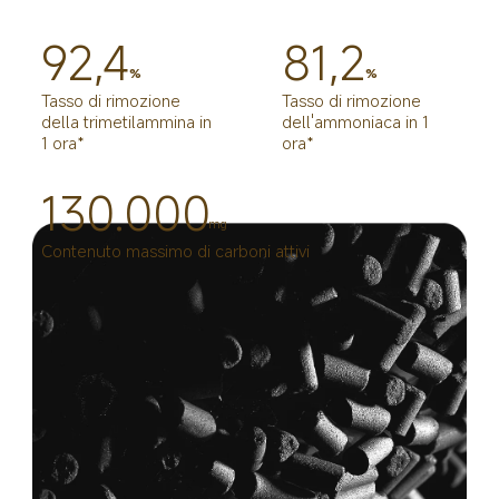
92,4
81,2
%
%
Tasso di rimozione 
Tasso di rimozione 
della trimetilammina in 
dell'ammoniaca in 1 
1 ora*
ora*
130.000
mg
Contenuto massimo di carboni attivi