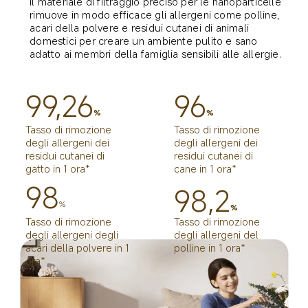
Il materiale di filtraggio preciso per le nanoparticelle 
rimuove in modo efficace gli allergeni come polline, 
acari della polvere e residui cutanei di animali 
domestici per creare un ambiente pulito e sano 
adatto ai membri della famiglia sensibili alle allergie.
99,26
96
%
%
Tasso di rimozione 
Tasso di rimozione 
degli allergeni dei 
degli allergeni dei 
residui cutanei di 
residui cutanei di 
gatto in 1 ora*
cane in 1 ora*
98
98,2
%
%
Tasso di rimozione 
Tasso di rimozione 
degli allergeni degli 
degli allergeni del 
acari della polvere in 1 
polline in 1 ora*
ora*