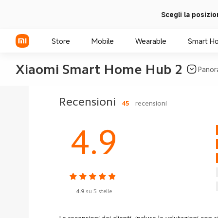
Scegli la posizio
Store
Mobile
Wearable
Smart H
Xiaomi Smart Home Hub 2 
Panor
Xiaomi Series
Recensioni
45
recensioni
REDMI Series
4.9
POCO
4.9
su 5 stelle