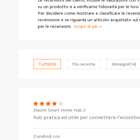
Le recensioni dei clienti, incluse le valutazioni con s
su un prodotto e a verificarne l'idoneità per le loro
Per decidere come mostrare e classificare le recens
recensione e se riguarda un articolo acquistato su
per le recensioni.
Scopri di più >
Tutti
(45)
Più recente
Immagini
(14)
Xiaomi Smart Home Hub 2
hub pratica ed utile per connettere l'ecosist
Condividi con