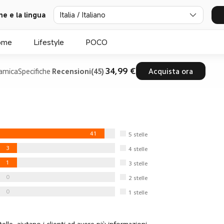
Italia / Italiano
ne e la lingua
ome
Lifestyle
POCO
34,99 €
amica
Specifiche
Recensioni(45)
Acquista ora
41
5
stelle
3
4
stelle
1
3
stelle
0
2
stelle
0
1
stelle