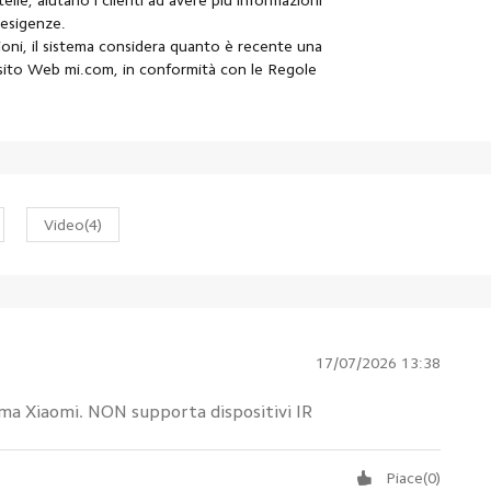
telle, aiutano i clienti ad avere più informazioni
 esigenze.
ioni, il sistema considera quanto è recente una
l sito Web mi.com, in conformità con le Regole
Video
(4)
17/07/2026 13:38
ema Xiaomi. NON supporta dispositivi IR
Piace
(
0
)