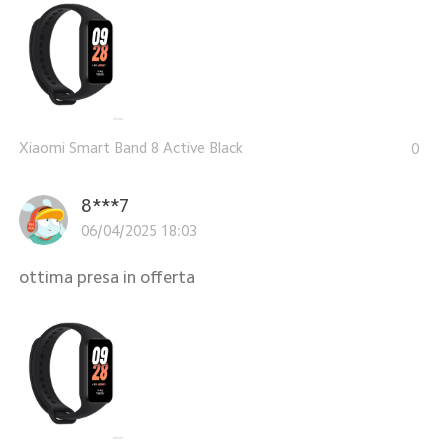
Xiaomi Smart Band 8 Active Black
0
8***7
06/04/2025 18:03
ottima presa in offerta