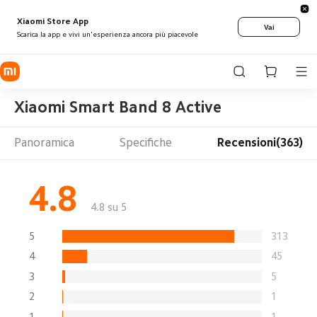
Xiaomi Store App
Vai
Scarica la app e vivi un'esperienza ancora più piacevole
Xiaomi Smart Band 8 Active
Panoramica
Specifiche
Recensioni(363)
4.8
4.8 su 5
5
313
4
45
3
5
2
1
1
1