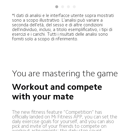
*I dati di analisi e le interfacce utente sopra mostrati 
sono a scopo illustrativo. L'analisi può variare a 
seconda dell'età, del sesso e di altre condizioni 
dell'individuo, inclusi, a titolo esemplificativo, i tipi di 
esercizi e i carichi. Tutti i risultati delle analisi sono 
forniti solo a scopo di riferimento.
You are mastering the game
Workout and compete 
with your mate
The new fitness feature “Competition” has 
officially landed on Mi Fitness APP, you can set the 
daily exercise goals for yourself, and you can also 
pick and invite of your friends to compete on 
workout achivements: the daily step count, 