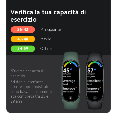
Verifica la tua capacità di 
esercizio
Principiante
36-42
Media
43-48
Ottima
54-59
*Diversa capacità di 
esercizio 
**I dati e interfacce 
utente sopra mostrati 
sono basati su uomini di 
età compresa tra 25 e 
29 anni.