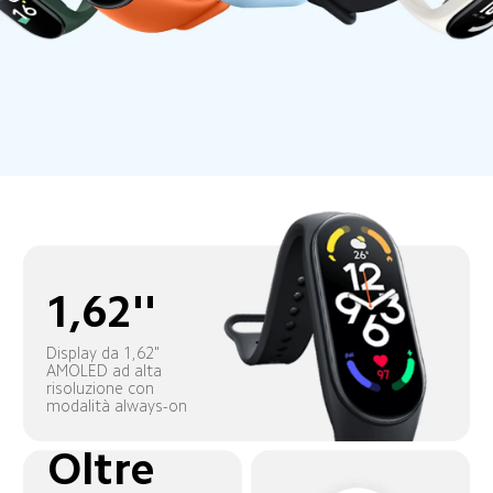
1,62''
Display da 1,62" 
AMOLED ad alta 
risoluzione con 
modalità always-on
Oltre 