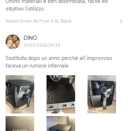
Ottimi materiali e ben assemblata, facile ed
intuitivo l'utilizzo
Xiaomi Smart Air Fryer 6.5L Black
0
DINO
15/02/2026 09:34
Sostituita dopo un anno perché all’improvviso
faceva un rumore infernale