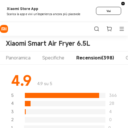
Xiaomi Store App
Vai
Scarica la app e vivi un'esperienza ancora più piacevole
Xiaomi Smart Air Fryer 6.5L
Panoramica
Specifiche
Recensioni(398)
G
4.9
4.9 su 5
5
366
4
28
3
4
2
0
1
0