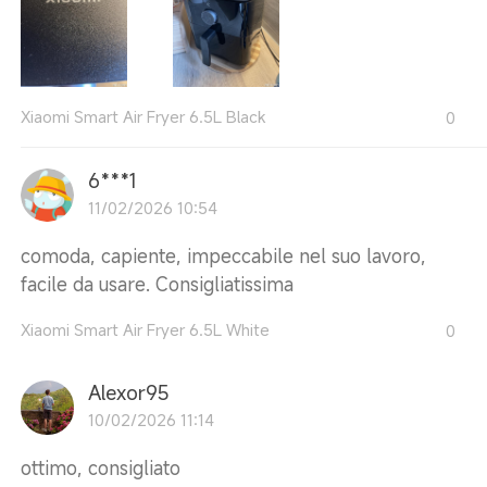
Xiaomi Smart Air Fryer 6.5L Black
0
6***1
11/02/2026 10:54
comoda, capiente, impeccabile nel suo lavoro,
facile da usare. Consigliatissima
Xiaomi Smart Air Fryer 6.5L White
0
Alexor95
10/02/2026 11:14
ottimo, consigliato