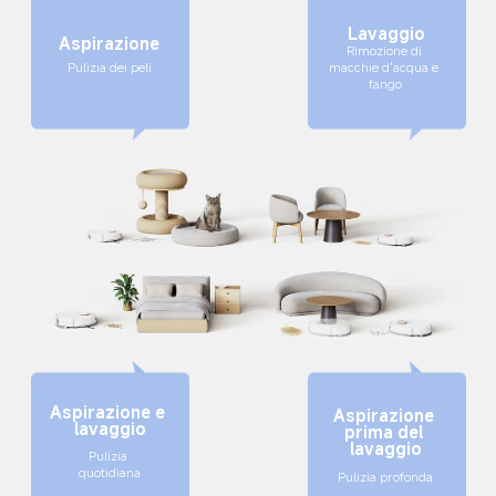
Lavaggio
Aspirazione
Rimozione di 
Pulizia dei peli
macchie d'acqua e 
fango
Aspirazione e 
Aspirazione 
lavaggio
prima del 
lavaggio
Pulizia 
quotidiana
Pulizia profonda