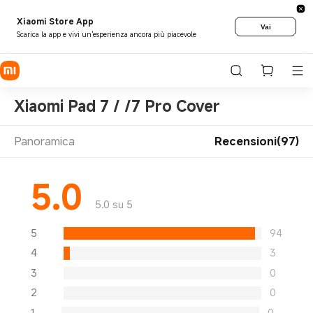
Xiaomi Store App
Vai
Scarica la app e vivi un'esperienza ancora più piacevole
Xiaomi Pad 7 / /7 Pro Cover
Panoramica
Recensioni(97)
5.0
5.0 su 5
5
94
4
3
3
0
2
0
1
0