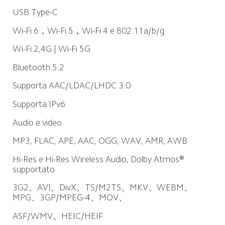
USB Type-C
Wi-Fi 6，Wi-Fi 5，Wi-Fi 4 e 802.11a/b/g
Wi-Fi 2,4G | Wi-Fi 5G
Bluetooth 5.2
Supporta AAC/LDAC/LHDC 3.0
Supporta IPv6
Audio e video
MP3, FLAC, APE, AAC, OGG, WAV, AMR, AWB
Hi-Res e Hi-Res Wireless Audio, Dolby Atmos® 
supportato
3G2、AVI、DivX、TS/M2TS、MKV、WEBM、
MPG、3GP/MPEG-4、MOV、
ASF/WMV、HEIC/HEIF