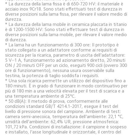
* La durezza della lama fissa è di 650-720 HV: il materiale è 
acciaio inox 9Cr18. Sono stati effettuati test di durezza in 
diverse posizioni sulla lama fissa, per rilevare il valore medio di 
durezza.

* La durezza della lama mobile in ceramica placcata in titanio 
è di 1200-1500 HV: Sono stati effettuare test di durezza in 
diverse posizioni sulla lama mobile, per rilevare il valore medio 
di durezza. 

* La lama ha un funzionamento di 300 ore: Il prototipo è 
stato collegato a un adattatore conforme ai requisiti di 
sicurezza per la ricarica, parametro di uscita dell'adattatore: 
5 V⎓1 A, funzionamento ad azionamento diretto, 20 minuti 
ON / 20 minuti OFF per un ciclo, eseguiti 900 cicli (ovvero 300 
ore di funzionamento), nessuna usura osservabile sulla 
testina, la potenza di taglio soddisfa i requisiti.

* Una sola ricarica permette un utilizzo del dispositivo fino a 
180 minuti. È in grado di funzionare in modo continuativo per 
più di 180 min a una velocità elevata per il test di scarica e a 
una temperatura ambiente di 25℃. 

* 50 dB(A): Il metodo di prova, conformemente alle 
condizioni standard GB/T 4214.1-2017, esegue il test del 
livello di pressione sonora del campione. Ambiente di test: 
camera semi-anecoica, temperatura dell'ambiente: 22,1 °C, 
umidità dell'ambiente: 62,4% UR, pressione atmosferica: 
101,72 kPa. Condizioni di installazione: il campione è sospeso 
e installato, l'asse longitudinale è orizzontale, il centro del 