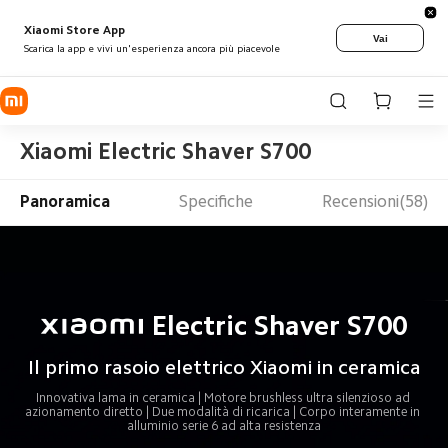
Xiaomi Store App
Vai
Scarica la app e vivi un'esperienza ancora più piacevole
Xiaomi Electric Shaver S700
Panoramica
Specifiche
Recensioni(58)
Electric Shaver S700
Il primo rasoio elettrico Xiaomi in ceramica
Innovativa lama in ceramica | Motore brushless ultra silenzioso ad 
azionamento diretto | Due modalità di ricarica | Corpo interamente in 
alluminio serie 6 ad alta resistenza