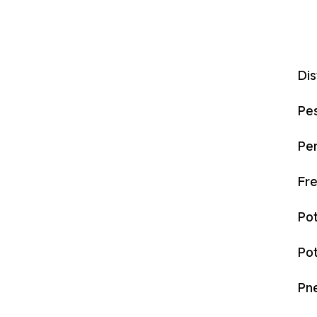
Dis
Pe
Pe
Fre
Po
Po
Pn