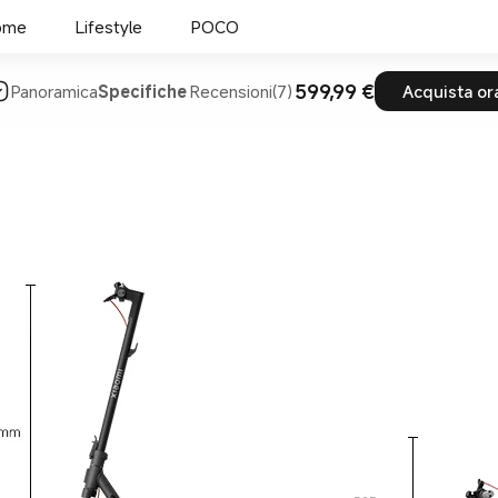
ome
Lifestyle
POCO
599,99 €
Panoramica
Specifiche
Recensioni(7)
Acquista or