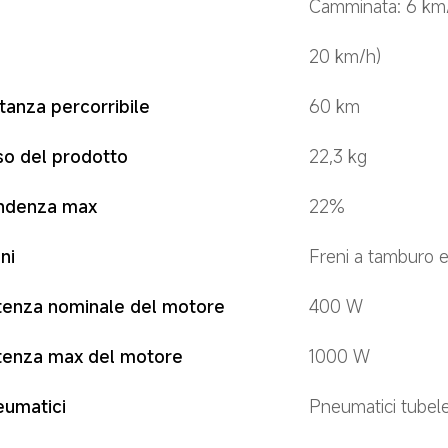
Camminata: 6 km/h
20 km/h)
tanza percorribile
60 km
so del prodotto
22,3 kg
ndenza max
22%
ni
Freni a tamburo 
tenza nominale del motore
400 W
tenza max del motore
1000 W
eumatici
Pneumatici tubele