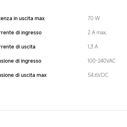
enza in uscita max
70 W
rente di ingresso
2 A max.
rente di uscita
1,3 A
sione di ingresso
100-240VAC
sione di uscita max
54.6VDC