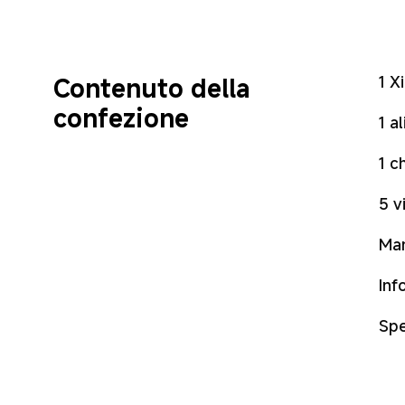
1 X
Contenuto della 
confezione
1 a
1 c
5 vi
Man
Inf
Spe