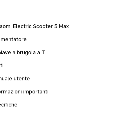
iaomi Electric Scooter 5 Max
limentatore
hiave a brugola a T
ti
uale utente
ormazioni importanti
cifiche