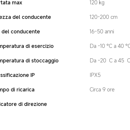
rtata max
120 kg
tezza del conducente
120-200 cm
à del conducente
16-50 anni
peratura di esercizio
Da -10 °C a 40 °
mperatura di stoccaggio
Da -20  C a 45  
ssificazione IP
IPX5
po di ricarica
Circa 9 ore
icatore di direzione