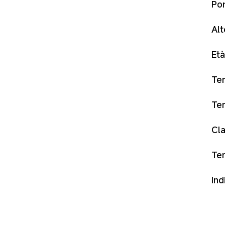
Po
Al
Et
Tem
Te
Cla
Tem
Ind