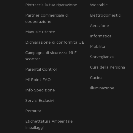
Rintraccia la tua riparazione
Wearable
Partner commerciale di
Elettrodomestici
cooperazione
Aerazione
Manuale utente
Informatica
Dichiarazione di conformità UE
Mobilità
Campagna di sicurezza Mi E-
Sorveglianza
scooter
Cura della Persona
Parental Control
Cucina
Mi Point FAQ
Illuminazione
Info Spedizione
Servizi Esclusivi
Permuta
Etichettatura Ambientale
Imballaggi