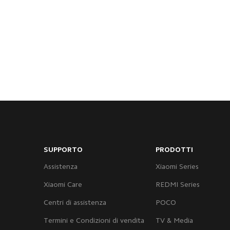
SUPPORTO
PRODOTTI
Assistenza
Xiaomi Series
Xiaomi Care
REDMI Series
Centri di assistenza
POCO
Termini e Condizioni di vendita
TV & Media