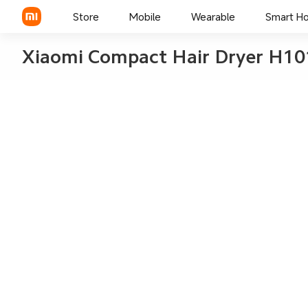
Store
Mobile
Wearable
Smart H
Xiaomi Compact Hair Dryer H10
Xiaomi Series
REDMI Series
POCO