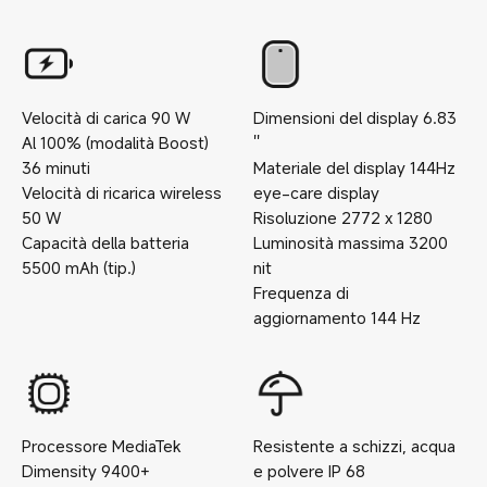
Velocità di carica
90
W
Dimensioni del display
6.83
Al 100% (modalità Boost)
''
36
minuti
Materiale del display
144Hz
Velocità di ricarica wireless
eye-care display
50
W
Risoluzione
2772 x 1280
Capacità della batteria
Luminosità massima
3200
5500
mAh (tip.)
nit
Frequenza di
aggiornamento
144
Hz
Processore
MediaTek
Resistente a schizzi, acqua
Dimensity 9400+
e polvere
IP
68