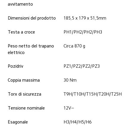
avvitamento
Dimensioni del prodotto
185,5 x 179 x 51,5mm
Testa a croce
PH1/PH2/PH2/PH3
Peso netto del trapano 
Circa 870 g
elettrico
Pozidriv
PZ1/PZ2/PZ2/PZ3
Coppia massima
30 Nm
Torx di sicurezza
T9H/T10H/T15H/T20H/T25H
Tensione nominale
12V⎓
Esagonale
H3/H4/H5/H6