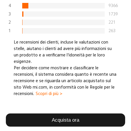
4
9366
3
1739
2
221
1
263
Le recensioni dei clienti, incluse le valutazioni con
stelle, aiutano i clienti ad avere più informazioni su
un prodotto e a verificarne l'idoneità per le loro
esigenze.
Per decidere come mostrare e classificare le
recensioni, il sistema considera quanto è recente una
recensione e se riguarda un articolo acquistato sul
sito Web mi.com, in conformità con le Regole per le
recensioni.
Scopri di più >
Tutti
(
0
)
Più recente
Acquista ora