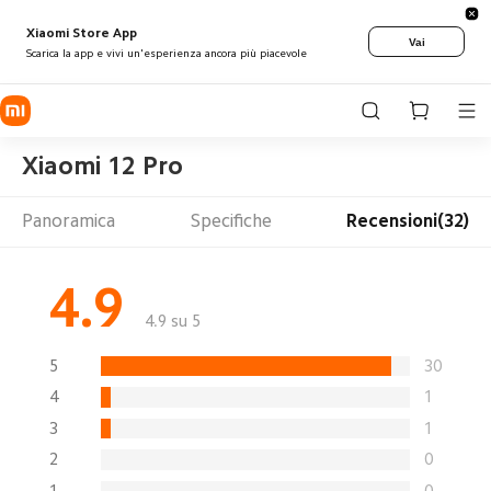
Xiaomi Store App
Vai
Scarica la app e vivi un'esperienza ancora più piacevole
Xiaomi 12 Pro
Panoramica
Specifiche
Recensioni(32)
4.9
4.9 su 5
5
30
4
1
3
1
2
0
1
0