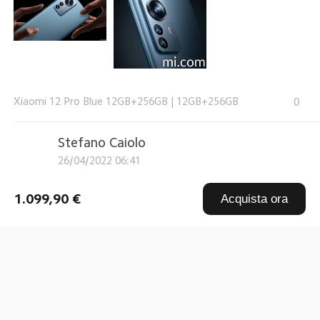
Xiaomi 12 Pro Blue 12GB+256GB
|
12GB+256GB
0
Stefano Caiolo
26/04/2022 06:41
Smartphone pazzesco! Sono estremamente
1.099,90 €
Acquista ora
entusiasta di come si comporti il ...
Per saperne di più
Xiaomi 12 Pro Grey 12GB+256GB
|
12GB+256GB
0
Livio Salconi
25/04/2022 07:03