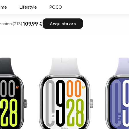
ome
Lifestyle
POCO
109,99 €
nsioni(213)
Acquista ora