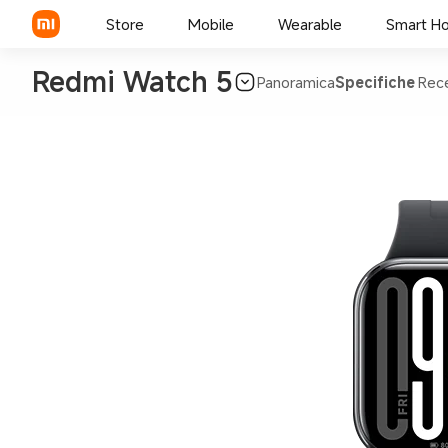
Store
Mobile
Wearable
Smart H
Redmi Watch 5
Panoramica
Specifiche
Rece
Xiaomi Series
REDMI Series
POCO