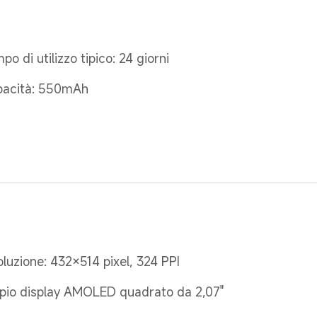
po di utilizzo tipico: 24 giorni
acità: 550mAh
oluzione: 432×514 pixel, 324 PPI
io display AMOLED quadrato da 2,07"