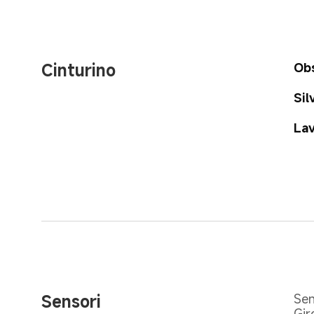
Cinturino
Obs
Sil
Lav
Sensori
Sen
Gir