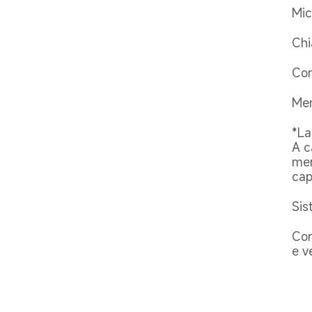
Mic
Chi
Con
Mem
*La
A c
mem
cap
Sis
Com
e v