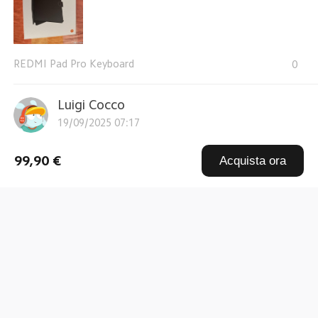
REDMI Pad Pro Keyboard
0
Luigi Cocco
19/09/2025 07:17
cover e tastiera molto bella e veloce nello scrivere
99,90 €
Acquista ora
REDMI Pad Pro Keyboard
0