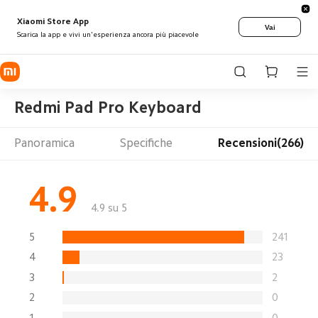
Xiaomi Store App
Vai
Scarica la app e vivi un'esperienza ancora più piacevole
Redmi Pad Pro Keyboard
Panoramica
Specifiche
Recensioni(266)
4.9
4.9 su 5
5
241
4
23
3
2
2
0
1
0