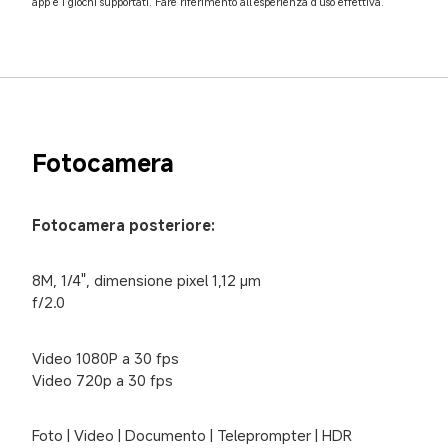
app e i giochi supportati. Fare riferimento all'esperienza d'uso effettiva.
Fotocamera
Fotocamera posteriore:
8M, 1/4", dimensione pixel 1,12 μm

f/2.0
Video 1080P a 30 fps

Video 720p a 30 fps
Foto | Video | Documento | Teleprompter | HDR